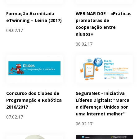
Formação Acreditada
WEBINAR DGE - «Práticas
eTwinning – Leiria (2017)
promotoras de
cooperação entre
09.02.17
alunos»
08.02.17
Concurso dos Clubes de
SeguraNet - Iniciativa
Programação e Robótica
Líderes Digitais: "Marca
2016/2017
a diferença: Unidos por
uma Internet melhor"
07.02.17
06.02.17