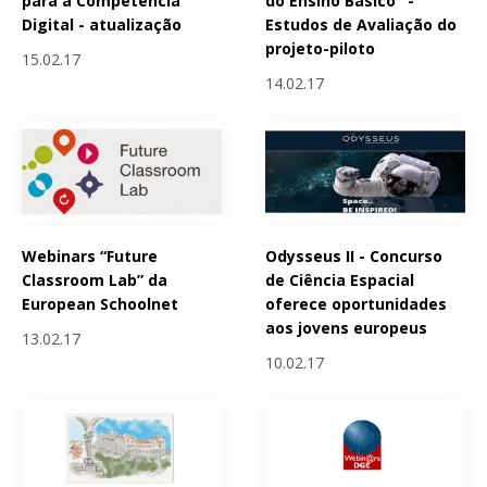
para a Competência
do Ensino Básico" -
Digital - atualização
Estudos de Avaliação do
projeto-piloto
15.02.17
14.02.17
Webinars “Future
Odysseus II - Concurso
Classroom Lab” da
de Ciência Espacial
European Schoolnet
oferece oportunidades
aos jovens europeus
13.02.17
10.02.17