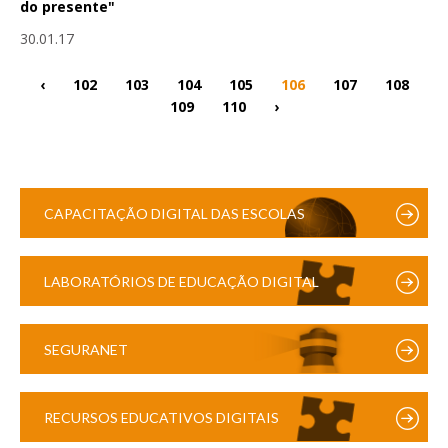
do presente"
30.01.17
‹
102
103
104
105
106
107
108
109
110
›
CAPACITAÇÃO DIGITAL DAS ESCOLAS
LABORATÓRIOS DE EDUCAÇÃO DIGITAL
SEGURANET
RECURSOS EDUCATIVOS DIGITAIS