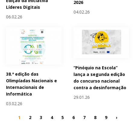
Edição da Iniciativa
2026
Líderes Digitais
04.02.26
06.02.26
“Pinóquio na Escola”
38.ª edição das
lança a segunda edição
Olimpíadas Nacionais e
do concurso nacional
Internacionais de
contra a desinformação
Informática
29.01.26
03.02.26
1
2
3
4
5
6
7
8
9
›