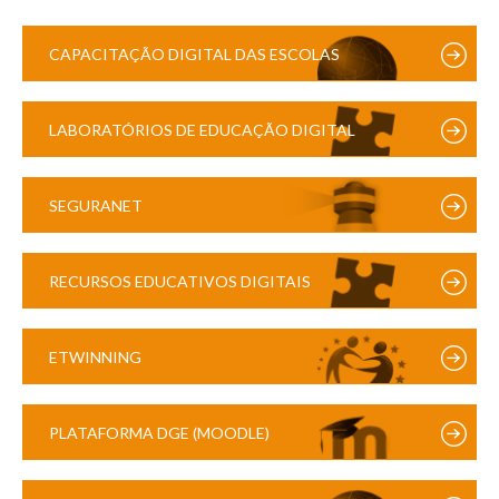
CAPACITAÇÃO DIGITAL DAS ESCOLAS
LABORATÓRIOS DE EDUCAÇÃO DIGITAL
SEGURANET
RECURSOS EDUCATIVOS DIGITAIS
ETWINNING
PLATAFORMA DGE (MOODLE)