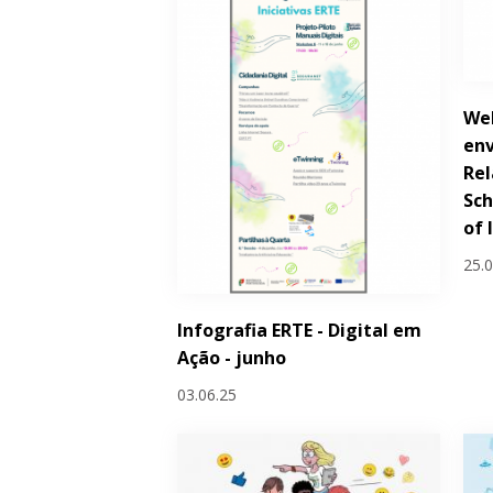
Wel
env
Rel
Sch
of 
25.
Infografia ERTE - Digital em
Ação - junho
03.06.25