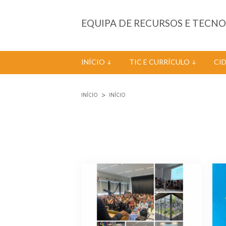
Passar para o conteúdo principal
EQUIPA DE RECURSOS E TECN
INÍCIO
TIC E CURRÍCULO
CI
INÍCIO
INÍCIO
Está aqui
Páginas