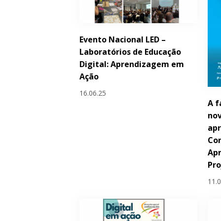
Evento Nacional LED –
Laboratórios de Educação
Digital: Aprendizagem em
Ação
16.06.25
A f
nov
apr
Con
Ap
Pr
11.