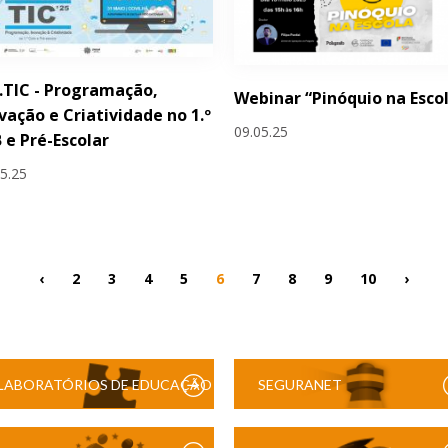
.TIC - Programação,
Webinar “Pinóquio na Esco
vação e Criatividade no 1.º
09.05.25
 e Pré-Escolar
05.25
‹
2
3
4
5
6
7
8
9
10
›
LABORATÓRIOS DE EDUCAÇÃO
SEGURANET
DIGITAL