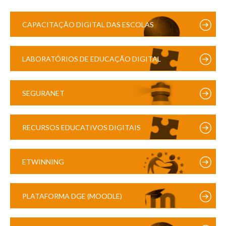
CAPACITAÇÃO DIGITAL DAS ESCOLAS
LABORATÓRIOS DE EDUCAÇÃO DIGITAL
SEGURANET
RECURSOS EDUCATIVOS DIGITAIS
ETWINNING
PLATAFORMA DGE (MOODLE)