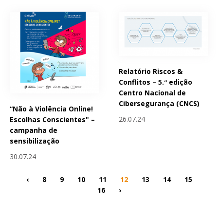
Relatório Riscos &
Conflitos – 5.ª edição
Centro Nacional de
Cibersegurança (CNCS)
“Não à Violência Online!
26.07.24
Escolhas Conscientes" –
campanha de
sensibilização
30.07.24
‹
8
9
10
11
12
13
14
15
16
›