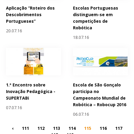
Aplicação “Roteiro dos
Escolas Portuguesas
Descobrimentos
distinguem-se em
Portugueses”
competições de
Robótica
20.07.16
18.07.16
1.º Encontro sobre
Escola de São Gonçalo
Inovação Pedagógica -
participa no
SUPERTABi
Campeonato Mundial de
Robótica – Robocup 2016
07.07.16
06.07.16
‹
111
112
113
114
115
116
117