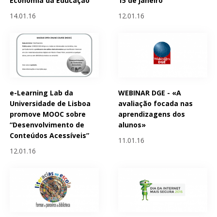
Economia da Educação
15 de janeiro
14.01.16
12.01.16
e-Learning Lab da
WEBINAR DGE - «A
Universidade de Lisboa
avaliação focada nas
promove MOOC sobre
aprendizagens dos
“Desenvolvimento de
alunos»
Conteúdos Acessíveis”
11.01.16
12.01.16