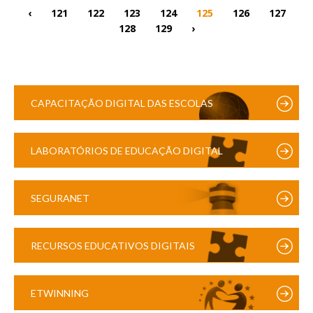
‹
121
122
123
124
125
126
127
128
129
›
CAPACITAÇÃO DIGITAL DAS ESCOLAS
LABORATÓRIOS DE EDUCAÇÃO DIGITAL
SEGURANET
RECURSOS EDUCATIVOS DIGITAIS
ETWINNING