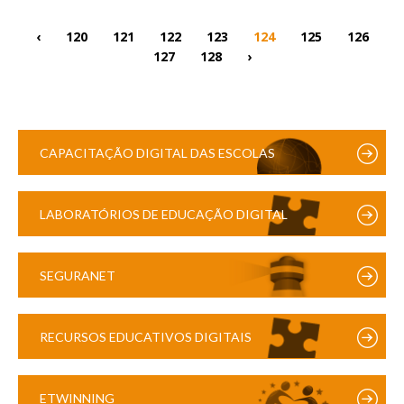
‹
120
121
122
123
124
125
126
127
128
›
CAPACITAÇÃO DIGITAL DAS ESCOLAS
LABORATÓRIOS DE EDUCAÇÃO DIGITAL
SEGURANET
RECURSOS EDUCATIVOS DIGITAIS
ETWINNING