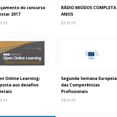
nçamento do concurso
RÁDIO MIÚDOS COMPLETA
estar 2017
ANOS
11.17
21.11.17
n Online Learning:
Segunda Semana Europeia
posta aos desafios
das Competências
ietais
Profissionais
11.17
13.11.17