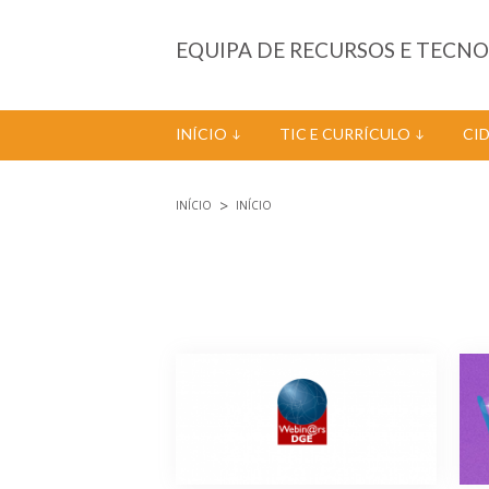
Passar para o conteúdo principal
EQUIPA DE RECURSOS E TECN
INÍCIO
TIC E CURRÍCULO
CI
INÍCIO
INÍCIO
Está aqui
Páginas