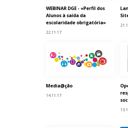
WEBINAR DGE - «Perfil dos
La
Alunos à saída da
Sit
escolaridade obrigatória»
21.
22.11.17
Media@ção
Ope
res
14.11.17
soc
13.