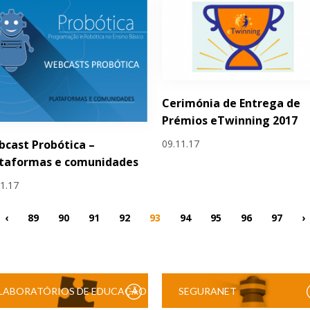
Cerimónia de Entrega de
Prémios eTwinning 2017
09.11.17
cast Probótica –
ataformas e comunidades
11.17
‹
89
90
91
92
93
94
95
96
97
›
LABORATÓRIOS DE EDUCAÇÃO
SEGURANET