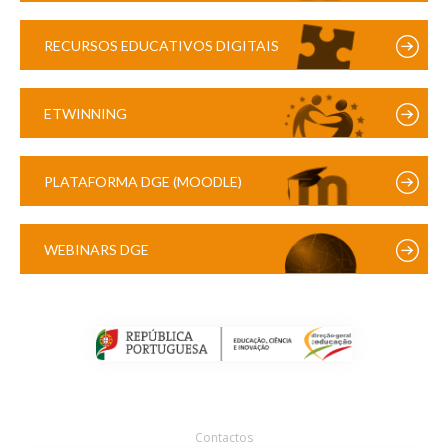
RECURSOS EDUCATIVOS DIGITAIS
ETWINNING
PLATAFORMA DGE (MOODLE)
WEBINARS DGE
Contactos