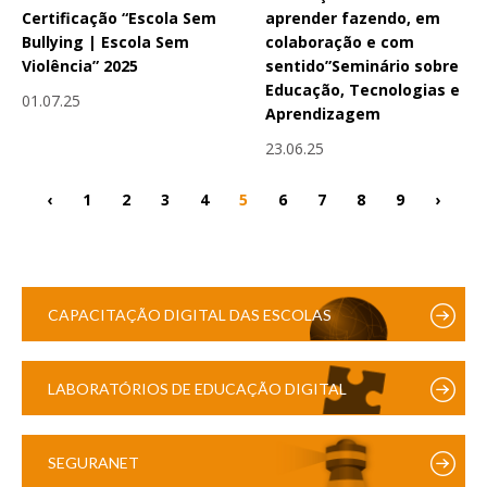
Certificação “Escola Sem
aprender fazendo, em
Bullying | Escola Sem
colaboração e com
Violência” 2025
sentido”Seminário sobre
Educação, Tecnologias e
01.07.25
Aprendizagem
23.06.25
‹
1
2
3
4
5
6
7
8
9
›
CAPACITAÇÃO DIGITAL DAS ESCOLAS
LABORATÓRIOS DE EDUCAÇÃO DIGITAL
SEGURANET