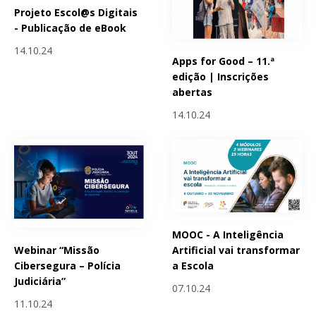
Projeto Escol@s Digitais
- Publicação de eBook
14.10.24
Apps for Good – 11.ª
edição | Inscrições
abertas
14.10.24
MOOC - A Inteligência
Webinar “Missão
Artificial vai transformar
Cibersegura – Polícia
a Escola
Judiciária”
07.10.24
11.10.24