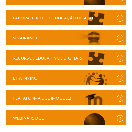
LABORATÓRIOS DE EDUCAÇÃO DIGITAL
SEGURANET
RECURSOS EDUCATIVOS DIGITAIS
ETWINNING
PLATAFORMA DGE (MOODLE)
WEBINARS DGE