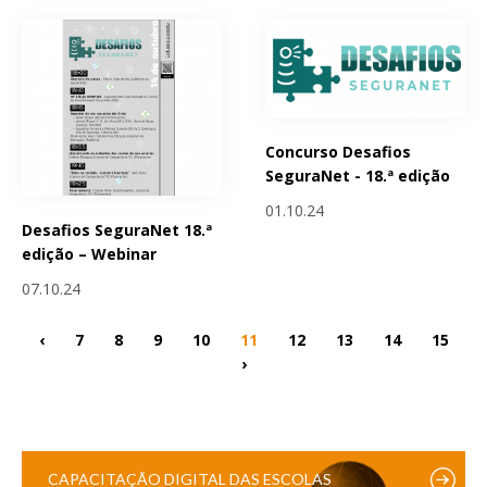
Concurso Desafios
SeguraNet - 18.ª edição
01.10.24
Desafios SeguraNet 18.ª
edição – Webinar
07.10.24
‹
7
8
9
10
11
12
13
14
15
›
CAPACITAÇÃO DIGITAL DAS ESCOLAS