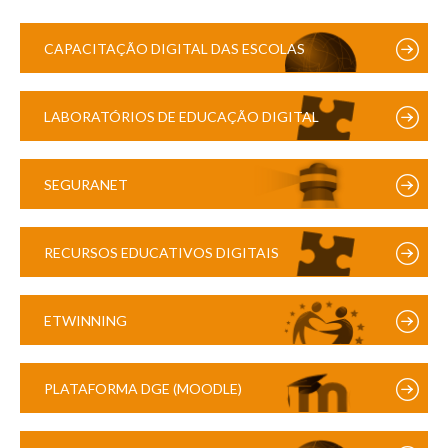
CAPACITAÇÃO DIGITAL DAS ESCOLAS
LABORATÓRIOS DE EDUCAÇÃO DIGITAL
SEGURANET
RECURSOS EDUCATIVOS DIGITAIS
ETWINNING
PLATAFORMA DGE (MOODLE)