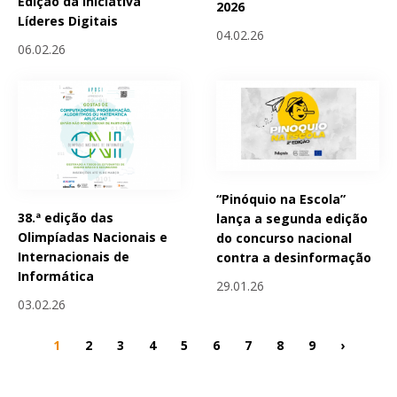
Edição da Iniciativa
2026
Líderes Digitais
04.02.26
06.02.26
“Pinóquio na Escola”
38.ª edição das
lança a segunda edição
Olimpíadas Nacionais e
do concurso nacional
Internacionais de
contra a desinformação
Informática
29.01.26
03.02.26
1
2
3
4
5
6
7
8
9
›