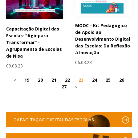
MOOC - Kit Pedagógico
Capacitação Digital das
de Apoio ao
Escolas: "Agir para
Desenvolvimento Digital
Transformar” -
das Escolas: Da Reflexão
Agrupamento de Escolas
à Inovação
de Nisa
06.03.23
09.03.23
‹
19
20
21
22
23
24
25
26
27
›
CAPACITAÇÃO DIGITAL DAS ESCOLAS