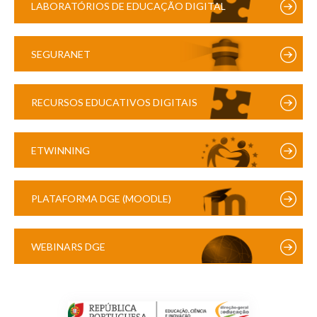
LABORATÓRIOS DE EDUCAÇÃO DIGITAL
SEGURANET
RECURSOS EDUCATIVOS DIGITAIS
ETWINNING
PLATAFORMA DGE (MOODLE)
WEBINARS DGE