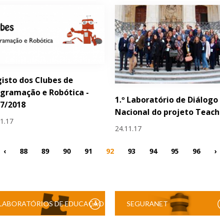
isto dos Clubes de
gramação e Robótica -
1.º Laboratório de Diálogo
7/2018
Nacional do projeto Teac
11.17
24.11.17
‹
88
89
90
91
92
93
94
95
96
›
LABORATÓRIOS DE EDUCAÇÃO
SEGURANET