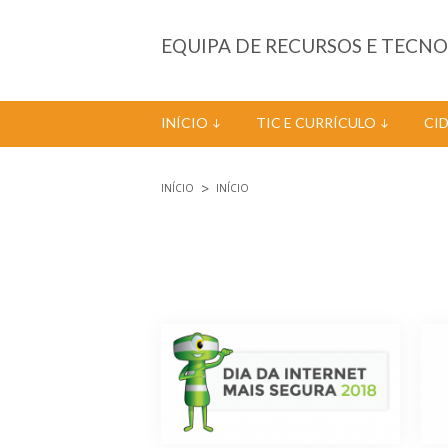
Passar para o conteúdo principal
EQUIPA DE RECURSOS E TECN
INÍCIO
TIC E CURRÍCULO
CI
INÍCIO
INÍCIO
Está aqui
Páginas