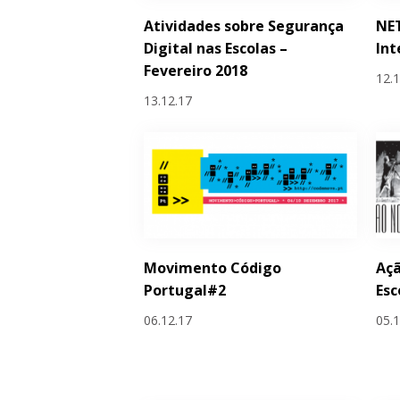
Atividades sobre Segurança
NET
Digital nas Escolas –
Int
Fevereiro 2018
12.
13.12.17
Movimento Código
Açã
Portugal#2
Esc
06.12.17
05.