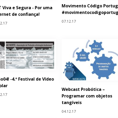
Movimento Código Portug
 Viva e Segura - Por uma
#movimentocodigoportug
ernet de confiança!
07.12.17
12.17
o04! -4.º Festival de Vídeo
olar
Webcast Probótica –
12.17
Programar com objetos
tangíveis
04.12.17