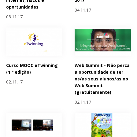
Internet, riscos e
2017
oportunidades
04.11.17
08.11.17
Curso MOOC eTwinning
Web Summit - Não perca
(1.ª edição)
a oportunidade de ter
os/as seus alunos/as no
02.11.17
Web Summit
(gratuitamente)
02.11.17