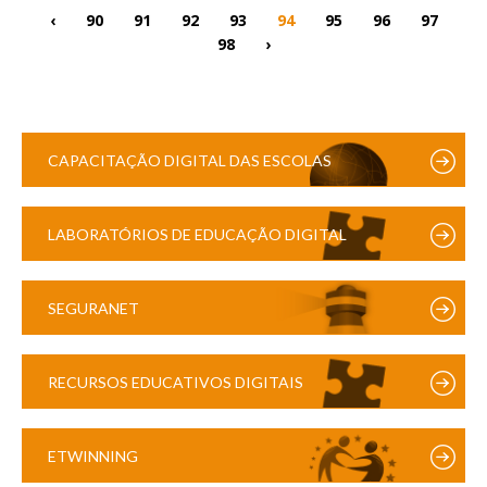
‹
90
91
92
93
94
95
96
97
98
›
CAPACITAÇÃO DIGITAL DAS ESCOLAS
LABORATÓRIOS DE EDUCAÇÃO DIGITAL
SEGURANET
RECURSOS EDUCATIVOS DIGITAIS
ETWINNING