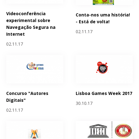
Videoconferência
Conta-nos uma história!
experimental sobre
- Está de volta!
Navegação Segura na
02.11.17
Internet
02.11.17
Concurso "Autores
Lisboa Games Week 2017
Digitais"
30.10.17
02.11.17