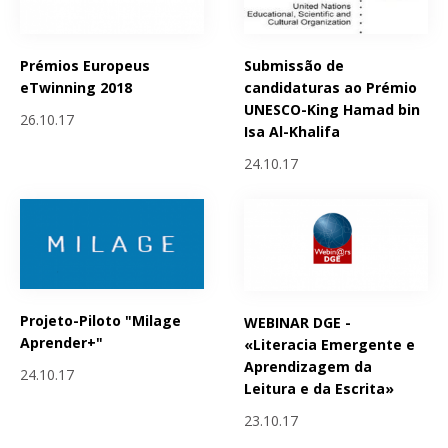
Prémios Europeus
Submissão de
eTwinning 2018
candidaturas ao Prémio
UNESCO-King Hamad bin
26.10.17
Isa Al-Khalifa
24.10.17
Projeto-Piloto "Milage
WEBINAR DGE -
Aprender+"
«Literacia Emergente e
Aprendizagem da
24.10.17
Leitura e da Escrita»
23.10.17