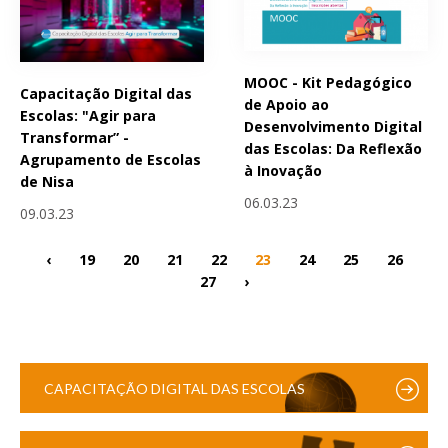
MOOC - Kit Pedagógico
Capacitação Digital das
de Apoio ao
Escolas: "Agir para
Desenvolvimento Digital
Transformar” -
das Escolas: Da Reflexão
Agrupamento de Escolas
à Inovação
de Nisa
06.03.23
09.03.23
‹
19
20
21
22
23
24
25
26
27
›
CAPACITAÇÃO DIGITAL DAS ESCOLAS