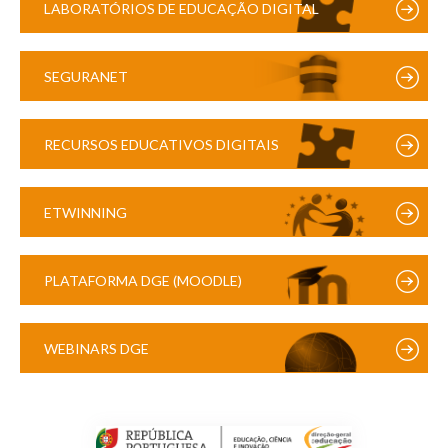
LABORATÓRIOS DE EDUCAÇÃO DIGITAL
SEGURANET
RECURSOS EDUCATIVOS DIGITAIS
ETWINNING
PLATAFORMA DGE (MOODLE)
WEBINARS DGE