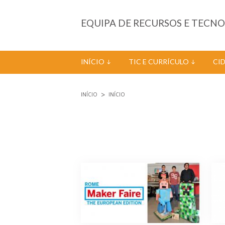
Passar para o conteúdo principal
EQUIPA DE RECURSOS E TECN
INÍCIO
TIC E CURRÍCULO
CI
INÍCIO
INÍCIO
Está aqui
Páginas