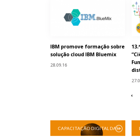
IBM promove formação sobre
13.
solução cloud IBM Bluemix
“Ci
Fun
28.09.16
dis
27.
‹
CAPACITAÇÃO DIGITAL DAS