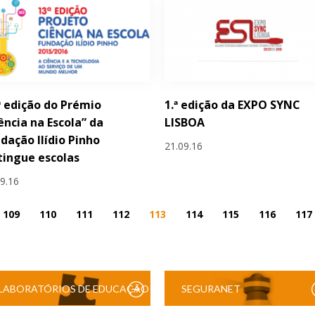
ª edição do Prémio
1.ª edição da EXPO SYNC
ência na Escola” da
LISBOA
dação Ilídio Pinho
21.09.16
tingue escolas
09.16
109
110
111
112
113
114
115
116
117
LABORATÓRIOS DE EDUCAÇÃO
SEGURANET