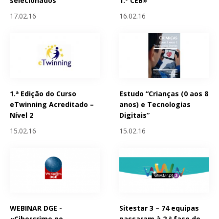
selecionados
1.º CEB»
17.02.16
16.02.16
1.ª Edição do Curso
Estudo “Crianças (0 aos 8
eTwinning Acreditado –
anos) e Tecnologias
Nível 2
Digitais”
15.02.16
15.02.16
WEBINAR DGE -
Sitestar 3 – 74 equipas
«Cibercrime no
passaram à 2.ª fase do