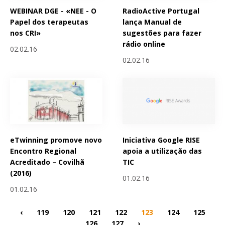
WEBINAR DGE - «NEE - O
RadioActive Portugal
Papel dos terapeutas
lança Manual de
nos CRI»
sugestões para fazer
rádio online
02.02.16
02.02.16
eTwinning promove novo
Iniciativa Google RISE
Encontro Regional
apoia a utilização das
Acreditado – Covilhã
TIC
(2016)
01.02.16
01.02.16
‹
119
120
121
122
123
124
125
126
127
›