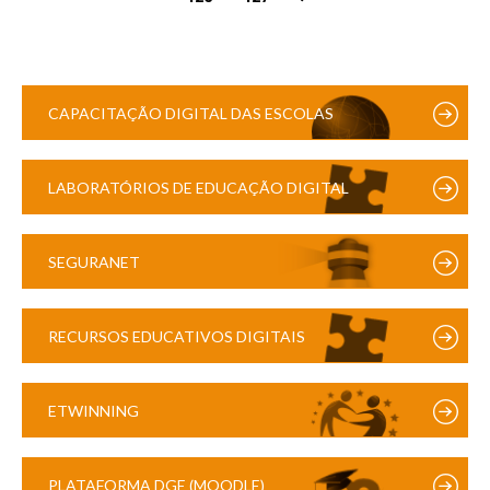
CAPACITAÇÃO DIGITAL DAS ESCOLAS
LABORATÓRIOS DE EDUCAÇÃO DIGITAL
SEGURANET
RECURSOS EDUCATIVOS DIGITAIS
ETWINNING
PLATAFORMA DGE (MOODLE)