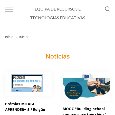
Passar para o conteúdo principal
EQUIPA DE RECURSOS E
TECNOLOGIAS EDUCATIVAS
INÍCIO
INÍCIO
Está aqui
Notícias
Páginas
Prémios MILAGE
MOOC "Building school-
APRENDER+ 5.ª Edição
company partnerships"