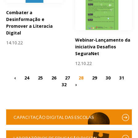
Combater a
Desinformação e
Promover a Literacia
Digital
Webinar-Lançamento da
14.10.22
iniciativa Desafios
SeguraNet
12.10.22
‹
24
25
26
27
28
29
30
31
32
›
CAPACITAÇÃO DIGITAL DAS ESCOLAS