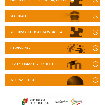
LABORATÓRIOS DE EDUCAÇÃO DIGITAL
SEGURANET
RECURSOS EDUCATIVOS DIGITAIS
ETWINNING
PLATAFORMA DGE (MOODLE)
WEBINARS DGE