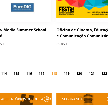
w Media Summer School
Oficina de Cinema, Educaç
16
e Comunicação Comunitár
05.16
05.05.16
114
115
116
117
118
119
120
121
122
LABORATÓRIOS DE EDUCAÇÃO
SEGURANET