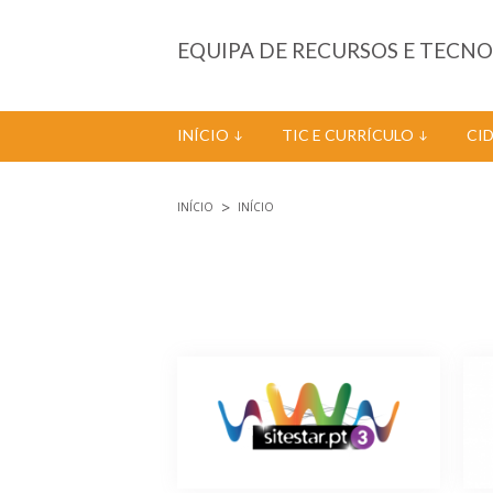
Passar para o conteúdo principal
EQUIPA DE RECURSOS E TECN
INÍCIO
TIC E CURRÍCULO
CI
INÍCIO
INÍCIO
Está aqui
Páginas