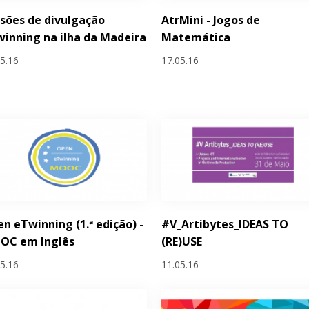
sões de divulgação
AtrMini - Jogos de
inning na ilha da Madeira
Matemática
05.16
17.05.16
n eTwinning (1.ª edição) -
#V_Artibytes_IDEAS TO
OC em Inglês
(RE)USE
05.16
11.05.16