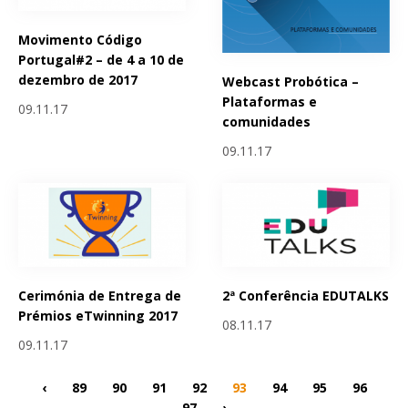
Movimento Código
Portugal#2 – de 4 a 10 de
dezembro de 2017
Webcast Probótica –
Plataformas e
09.11.17
comunidades
09.11.17
Cerimónia de Entrega de
2ª Conferência EDUTALKS
Prémios eTwinning 2017
08.11.17
09.11.17
‹
89
90
91
92
93
94
95
96
97
›