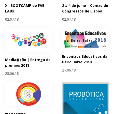
XII BOOTCAMP de FAB
2 a 4 de julho | Centro de
LABs
Congressos de Lisboa
02.07.18
02.07.18
Encontros Educativos da
Media@ção | Entrega de
Beira Baixa 2018
prémios 2018
27.06.18
28.06.18
III Encontro