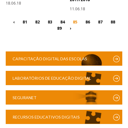
18.06.18
11.06.18
‹
81
82
83
84
85
86
87
88
89
›
CAPACITAÇÃO DIGITAL DAS ESCOLAS
LABORATÓRIOS DE EDUCAÇÃO DIGITAL
SEGURANET
RECURSOS EDUCATIVOS DIGITAIS