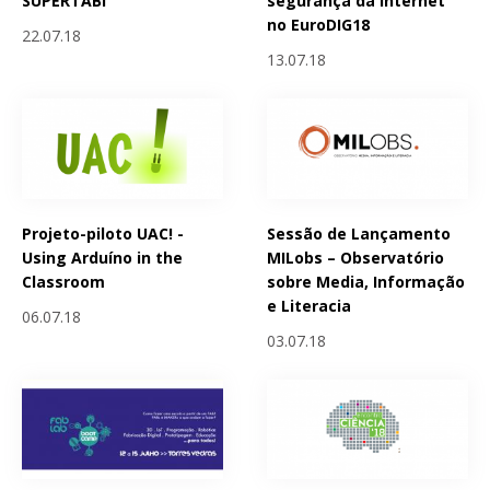
SUPERTABi
segurança da Internet
no EuroDIG18
22.07.18
13.07.18
Projeto-piloto UAC! -
Sessão de Lançamento
Using Arduíno in the
MILobs – Observatório
Classroom
sobre Media, Informação
e Literacia
06.07.18
03.07.18