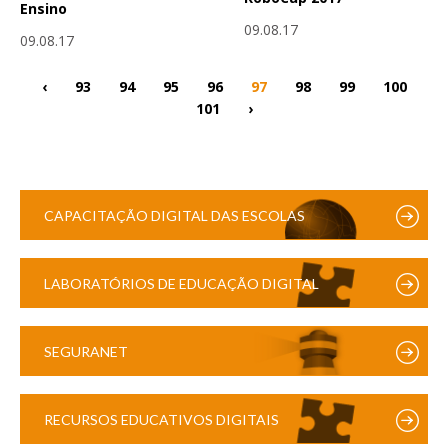
Ensino
09.08.17
09.08.17
‹
93
94
95
96
97
98
99
100
101
›
CAPACITAÇÃO DIGITAL DAS ESCOLAS
LABORATÓRIOS DE EDUCAÇÃO DIGITAL
SEGURANET
RECURSOS EDUCATIVOS DIGITAIS