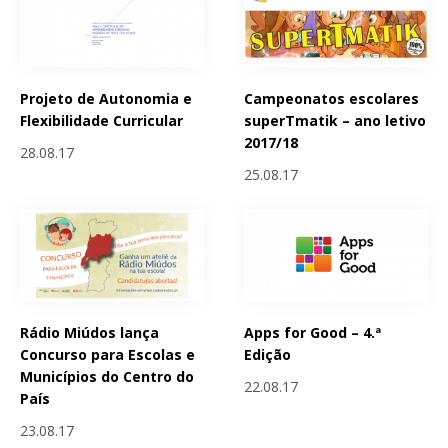
Projeto de Autonomia e
Campeonatos escolares
Flexibilidade Curricular
superTmatik – ano letivo
2017/18
28.08.17
25.08.17
Rádio Miúdos lança
Apps for Good – 4.ª
Concurso para Escolas e
Edição
Municípios do Centro do
22.08.17
País
23.08.17