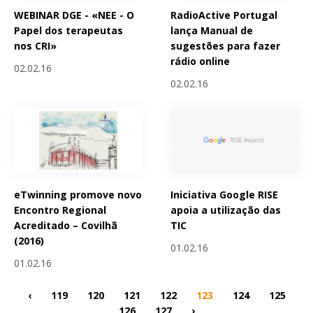
WEBINAR DGE - «NEE - O
RadioActive Portugal
Papel dos terapeutas
lança Manual de
nos CRI»
sugestões para fazer
rádio online
02.02.16
02.02.16
eTwinning promove novo
Iniciativa Google RISE
Encontro Regional
apoia a utilização das
Acreditado – Covilhã
TIC
(2016)
01.02.16
01.02.16
‹
119
120
121
122
123
124
125
126
127
›