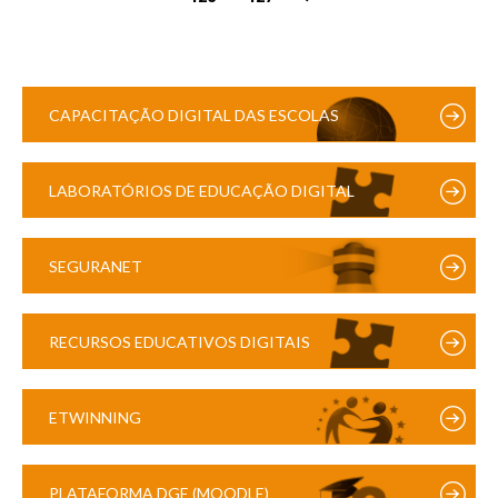
CAPACITAÇÃO DIGITAL DAS ESCOLAS
LABORATÓRIOS DE EDUCAÇÃO DIGITAL
SEGURANET
RECURSOS EDUCATIVOS DIGITAIS
ETWINNING
PLATAFORMA DGE (MOODLE)