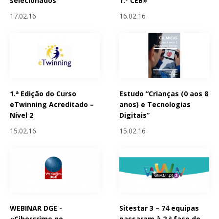
selecionados
1.º CEB»
17.02.16
16.02.16
1.ª Edição do Curso
Estudo “Crianças (0 aos 8
eTwinning Acreditado –
anos) e Tecnologias
Nível 2
Digitais”
15.02.16
15.02.16
WEBINAR DGE -
Sitestar 3 – 74 equipas
«Cibercrime no
passaram à 2.ª fase do