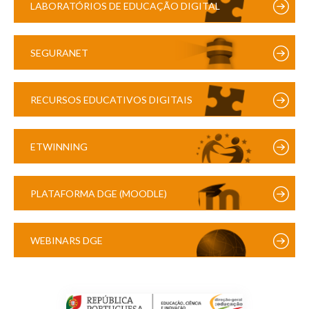
LABORATÓRIOS DE EDUCAÇÃO DIGITAL
SEGURANET
RECURSOS EDUCATIVOS DIGITAIS
ETWINNING
PLATAFORMA DGE (MOODLE)
WEBINARS DGE