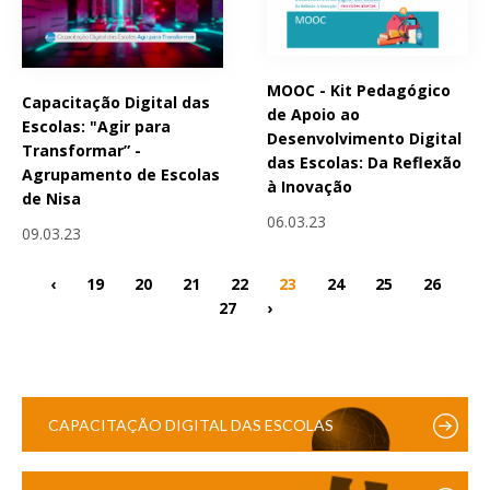
MOOC - Kit Pedagógico
Capacitação Digital das
de Apoio ao
Escolas: "Agir para
Desenvolvimento Digital
Transformar” -
das Escolas: Da Reflexão
Agrupamento de Escolas
à Inovação
de Nisa
06.03.23
09.03.23
‹
19
20
21
22
23
24
25
26
27
›
CAPACITAÇÃO DIGITAL DAS ESCOLAS