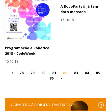
A RoboParty® já tem
data marcada
15.10.18
Programação e Robótica
2018 - CodeWeek
15.10.18
‹
78
79
80
81
82
83
84
85
86
›
CAPACITAÇÃO DIGITAL DAS ESCOLAS