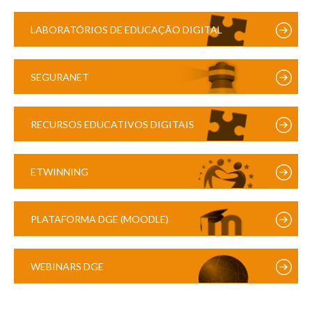
LABORATÓRIOS DE EDUCAÇÃO DIGITAL
SEGURANET
RECURSOS EDUCATIVOS DIGITAIS
ETWINNING
PLATAFORMA DGE (MOODLE)
WEBINARS DGE