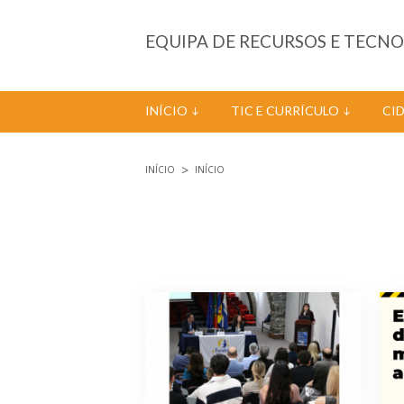
Passar para o conteúdo principal
EQUIPA DE RECURSOS E TECN
INÍCIO
TIC E CURRÍCULO
CI
INÍCIO
INÍCIO
Está aqui
Páginas