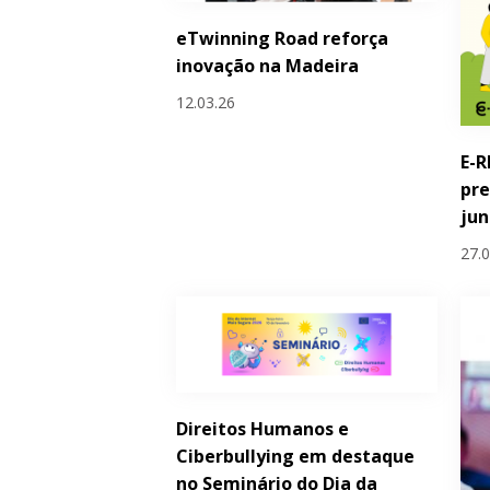
eTwinning Road reforça
inovação na Madeira
12.03.26
E-R
pre
ju
27.
Direitos Humanos e
Ciberbullying em destaque
no Seminário do Dia da