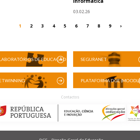
Informática
03.02.26
1
2
3
4
5
6
7
8
9
›
LABORATÓRIOS DE EDUCAÇÃO
SEGURANET
DIGITAL
ETWINNING
PLATAFORMA DGE (MOODLE
Contactos
DGE – Direção-Geral da Educação