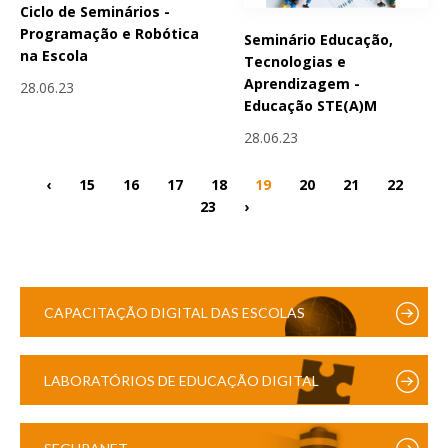
Ciclo de Seminários -
Programação e Robótica
Seminário Educação,
na Escola
Tecnologias e
Aprendizagem -
28.06.23
Educação STE(A)M
28.06.23
‹
15
16
17
18
19
20
21
22
23
›
CAPACITAÇÃO DIGITAL DAS ESCOLAS
LABORATÓRIOS DE EDUCAÇÃO DIGITAL