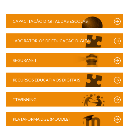
CAPACITAÇÃO DIGITAL DAS ESCOLAS
LABORATÓRIOS DE EDUCAÇÃO DIGITAL
SEGURANET
RECURSOS EDUCATIVOS DIGITAIS
ETWINNING
PLATAFORMA DGE (MOODLE)