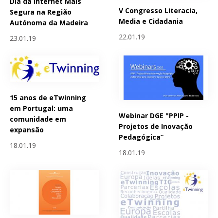
Dia da Internet Mais
V Congresso Literacia,
Segura na Região
Media e Cidadania
Autónoma da Madeira
22.01.19
23.01.19
15 anos de eTwinning
em Portugal: uma
Webinar DGE "PPIP -
comunidade em
Projetos de Inovação
expansão
Pedagógica”
18.01.19
18.01.19