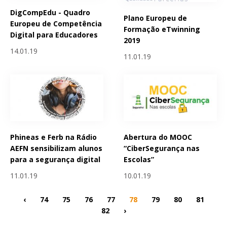
DigCompEdu - Quadro
Plano Europeu de
Europeu de Competência
Formação eTwinning
Digital para Educadores
2019
14.01.19
11.01.19
Phineas e Ferb na Rádio
Abertura do MOOC
AEFN sensibilizam alunos
“CiberSegurança nas
para a segurança digital
Escolas”
11.01.19
10.01.19
‹
74
75
76
77
78
79
80
81
82
›