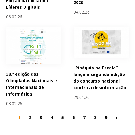
Edição da Iniciativa
2026
Líderes Digitais
04.02.26
06.02.26
“Pinóquio na Escola”
38.ª edição das
lança a segunda edição
Olimpíadas Nacionais e
do concurso nacional
Internacionais de
contra a desinformação
Informática
29.01.26
03.02.26
1
2
3
4
5
6
7
8
9
›