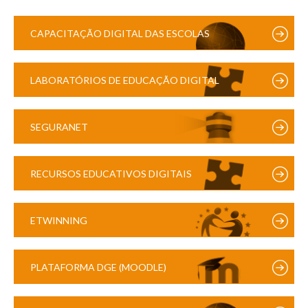
CAPACITAÇÃO DIGITAL DAS ESCOLAS
LABORATÓRIOS DE EDUCAÇÃO DIGITAL
SEGURANET
RECURSOS EDUCATIVOS DIGITAIS
ETWINNING
PLATAFORMA DGE (MOODLE)