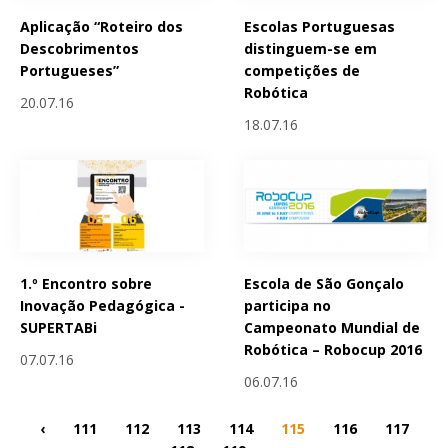
Aplicação “Roteiro dos
Escolas Portuguesas
Descobrimentos
distinguem-se em
Portugueses”
competições de
Robótica
20.07.16
18.07.16
1.º Encontro sobre
Escola de São Gonçalo
Inovação Pedagógica -
participa no
SUPERTABi
Campeonato Mundial de
Robótica – Robocup 2016
07.07.16
06.07.16
‹
111
112
113
114
115
116
117