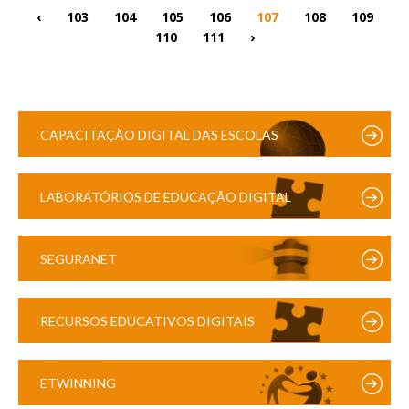
‹
103
104
105
106
107
108
109
110
111
›
CAPACITAÇÃO DIGITAL DAS ESCOLAS
LABORATÓRIOS DE EDUCAÇÃO DIGITAL
SEGURANET
RECURSOS EDUCATIVOS DIGITAIS
ETWINNING