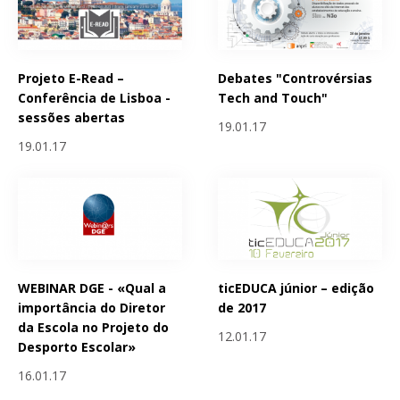
Projeto E-Read –
Debates "Controvérsias
Conferência de Lisboa -
Tech and Touch"
sessões abertas
19.01.17
19.01.17
WEBINAR DGE - «Qual a
ticEDUCA júnior – edição
importância do Diretor
de 2017
da Escola no Projeto do
12.01.17
Desporto Escolar»
16.01.17