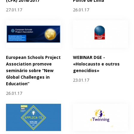
(CPR) 2016/2017
Ponte de Lima
27.01.17
26.01.17
European Schools Project
WEBINAR DGE -
Association promove
«Holocausto e outros
seminário sobre “New
genocídios»
Global Challenges in
23.01.17
Education”
26.01.17