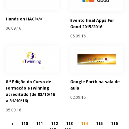
Hands on HACl</>
Evento final Apps For
Good 2015/2016
06.09.16
05.09.16
8.ª Edição do Curso de
Google Earth na sala de
Formação eTwinning
aula
acreditado (de 03/10/16
02.09.16
a 31/10/16)
05.09.16
‹
110
111
112
113
114
115
116