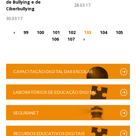
de Bullying e de
28.03.17
Ciberbullying
30.03.17
‹
99
100
101
102
103
104
105
106
107
›
CAPACITAÇÃO DIGITAL DAS ESCOLAS
LABORATÓRIOS DE EDUCAÇÃO DIGITAL
SEGURANET
RECURSOS EDUCATIVOS DIGITAIS