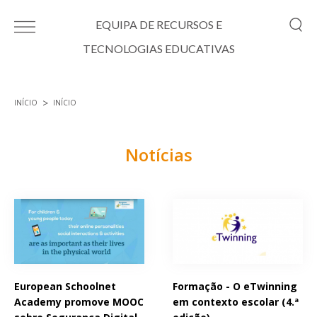
Passar para o conteúdo principal
EQUIPA DE RECURSOS E
TECNOLOGIAS EDUCATIVAS
INÍCIO
INÍCIO
Está aqui
Notícias
Páginas
European Schoolnet
Formação - O eTwinning
Academy promove MOOC
em contexto escolar (4.ª