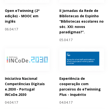
Open eTwinning (2ª
II Jornadas da Rede de
edição) - MOOC em
Bibliotecas de Espinho
inglês
“Bibliotecas escolares no
séc. XXI: novos
06.04.17
paradigmas?”.
05.04.17
Iniciativa Nacional
Experiência de
Competências Digitais
cooperação com
e.2030 - Portugal
parceiros do eTwinning
INCoDe.2030
Plus - Inquérito
04.04.17
04.04.17