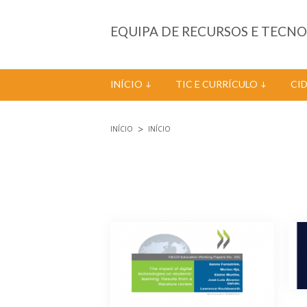
Passar para o conteúdo principal
EQUIPA DE RECURSOS E TECN
INÍCIO
TIC E CURRÍCULO
CI
INÍCIO
INÍCIO
Está aqui
Páginas