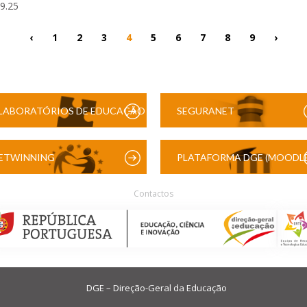
09.25
‹
1
2
3
4
5
6
7
8
9
›
LABORATÓRIOS DE EDUCAÇÃO
SEGURANET
DIGITAL
ETWINNING
PLATAFORMA DGE (MOODLE
Contactos
DGE – Direção-Geral da Educação