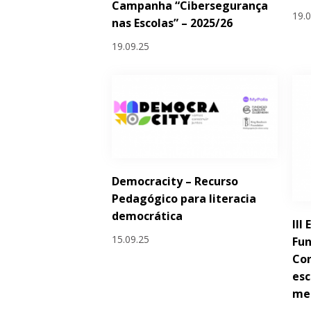
Campanha “Cibersegurança
19.
nas Escolas” – 2025/26
19.09.25
Democracity – Recurso
Pedagógico para literacia
democrática
III
15.09.25
Fun
Con
esc
met