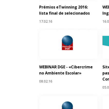
Prémios eTwinning 2016:
WEB
lista final de selecionados
Ing
17.02.16
16.
WEBINAR DGE - «Cibercrime
Sit
no Ambiente Escolar»
pas
Co
08.02.16
05.