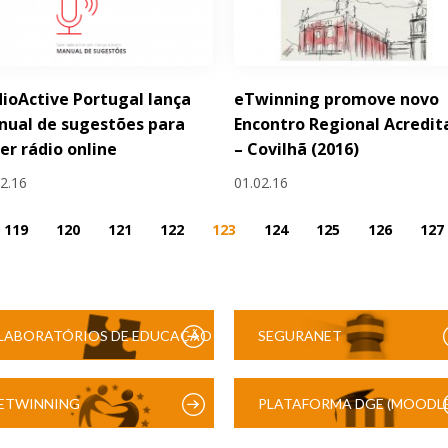
ioActive Portugal lança
eTwinning promove novo
ual de sugestões para
Encontro Regional Acredit
er rádio online
– Covilhã (2016)
02.16
01.02.16
119
120
121
122
123
124
125
126
127
LABORATÓRIOS DE EDUCAÇÃO
SEGURANET
DIGITAL
ETWINNING
PLATAFORMA DGE (MOODLE