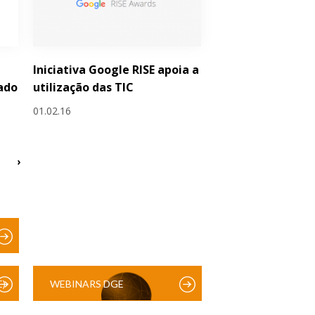
Iniciativa Google RISE apoia a
ado
utilização das TIC
01.02.16
›
)
WEBINARS DGE