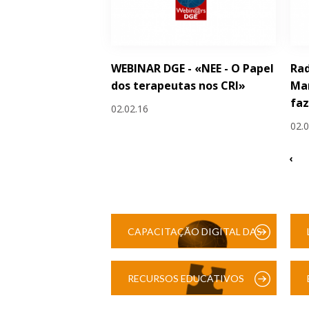
WEBINAR DGE - «NEE - O Papel
Rad
dos terapeutas nos CRI»
Man
faz
02.02.16
02.
‹
CAPACITAÇÃO DIGITAL DAS
ESCOLAS
RECURSOS EDUCATIVOS