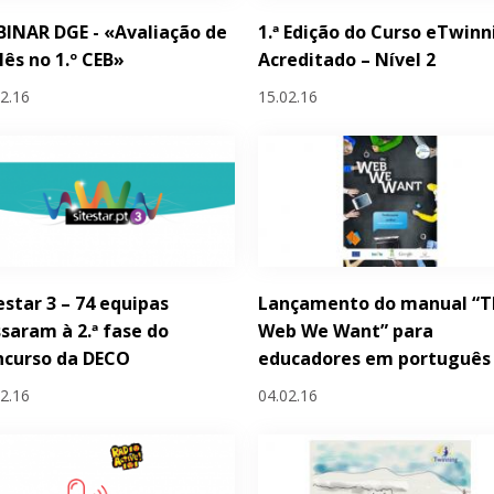
INAR DGE - «Avaliação de
1.ª Edição do Curso eTwinn
lês no 1.º CEB»
Acreditado – Nível 2
02.16
15.02.16
estar 3 – 74 equipas
Lançamento do manual “T
saram à 2.ª fase do
Web We Want” para
ncurso da DECO
educadores em português
02.16
04.02.16