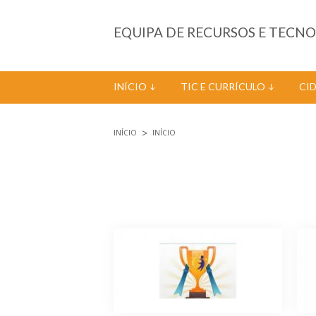
Passar para o conteúdo principal
EQUIPA DE RECURSOS E TECN
INÍCIO
TIC E CURRÍCULO
CI
INÍCIO
INÍCIO
Está aqui
Páginas