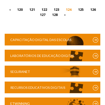
‹
120
121
122
123
124
125
126
127
128
›
CAPACITAÇÃO DIGITAL DAS ESCOLAS
LABORATÓRIOS DE EDUCAÇÃO DIGITAL
SEGURANET
RECURSOS EDUCATIVOS DIGITAIS
ETWINNING