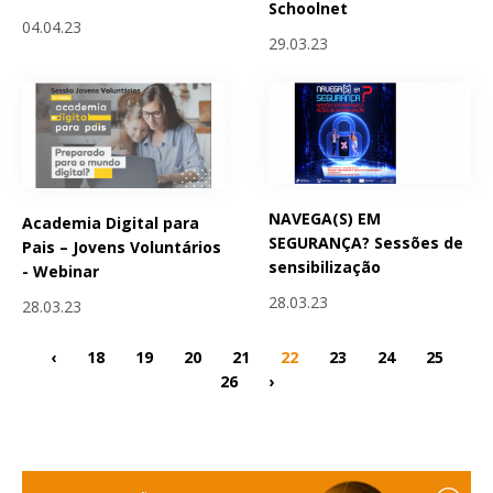
Schoolnet
04.04.23
29.03.23
NAVEGA(S) EM
Academia Digital para
SEGURANÇA? Sessões de
Pais – Jovens Voluntários
sensibilização
- Webinar
28.03.23
28.03.23
‹
18
19
20
21
22
23
24
25
26
›