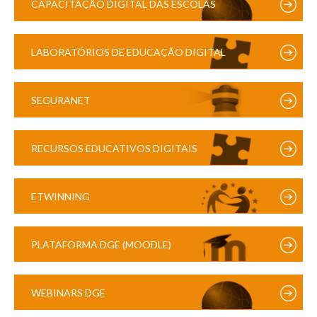
CAPACITAÇÃO DIGITAL DAS ESCOLAS
LABORATÓRIOS DE EDUCAÇÃO DIGITAL
SEGURANET
RECURSOS EDUCATIVOS DIGITAIS
ETWINNING
PLATAFORMA DGE (MOODLE)
WEBINARS DGE