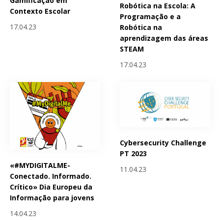
Gamificação em
Robótica na Escola: A
Contexto Escolar
Programação e a
17.04.23
Robótica na
aprendizagem das áreas
STEAM
17.04.23
Cybersecurity Challenge
PT 2023
«#MYDIGITALME-
11.04.23
Conectado. Informado.
Crítico» Dia Europeu da
Informação para jovens
14.04.23