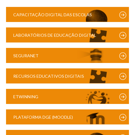
CAPACITAÇÃO DIGITAL DAS ESCOLAS
LABORATÓRIOS DE EDUCAÇÃO DIGITAL
SEGURANET
RECURSOS EDUCATIVOS DIGITAIS
ETWINNING
PLATAFORMA DGE (MOODLE)