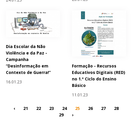
Dia Escolar da Não
Violência e da Paz -
Campanha
Formação - Recursos
“Desinformação em
Educativos Digitais (RED)
Contexto de Guerra!”
no 1.º Ciclo do Ensino
16.01.23
Básico
11.01.23
‹
21
22
23
24
25
26
27
28
29
›