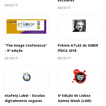
escolares
04.10.17
04.10.17
“The Image Conference”
Prémio ATLAS do SABER
- 6ª edição
FÍSICA 2018
03.10.17
03.10.17
eSafety Label – Escolas
4ª Edição do Lisboa
digitalmente seguras
Games Week (LGW)