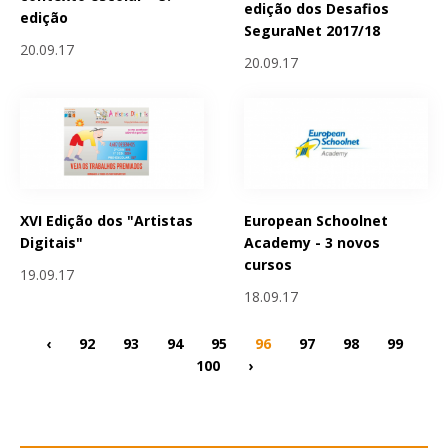
edição dos Desafios
edição
SeguraNet 2017/18
20.09.17
20.09.17
XVI Edição dos "Artistas
European Schoolnet
Digitais"
Academy - 3 novos
cursos
19.09.17
18.09.17
‹
92
93
94
95
96
97
98
99
100
›