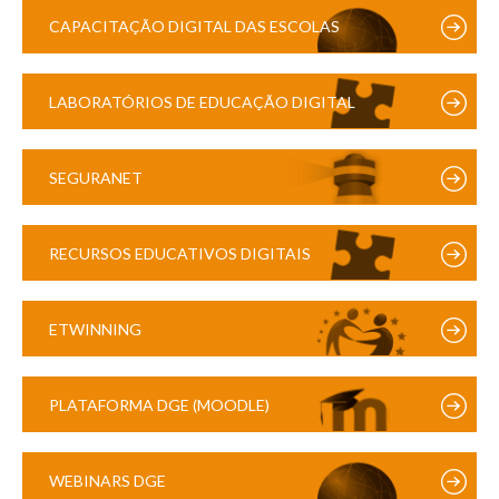
CAPACITAÇÃO DIGITAL DAS ESCOLAS
LABORATÓRIOS DE EDUCAÇÃO DIGITAL
SEGURANET
RECURSOS EDUCATIVOS DIGITAIS
ETWINNING
PLATAFORMA DGE (MOODLE)
WEBINARS DGE