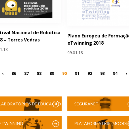
tival Nacional de Robótica
Plano Europeu de Formaçã
8 – Torres Vedras
eTwinning 2018
01.18
09.01.18
‹
86
87
88
89
90
91
92
93
94
›
LABORATÓRIOS DE EDUCAÇÃO
SEGURANET
DIGITAL
ETWINNING
PLATAFORMA DGE (MOODLE