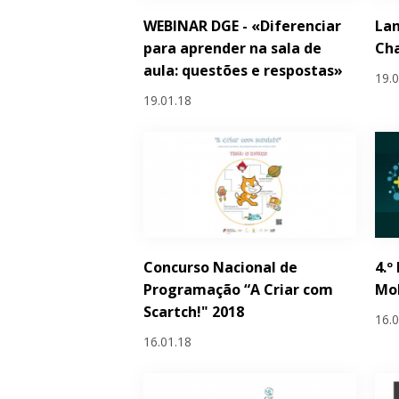
WEBINAR DGE - «Diferenciar
La
para aprender na sala de
Cha
aula: questões e respostas»
19.
19.01.18
Concurso Nacional de
4.º
Programação “A Criar com
Mob
Scartch!" 2018
16.
16.01.18