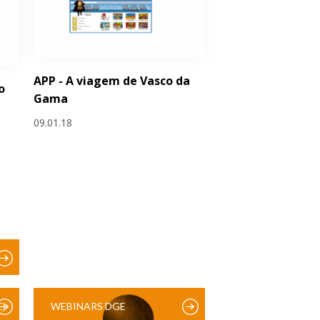
APP - A viagem de Vasco da
o
Gama
09.01.18
)
WEBINARS DGE