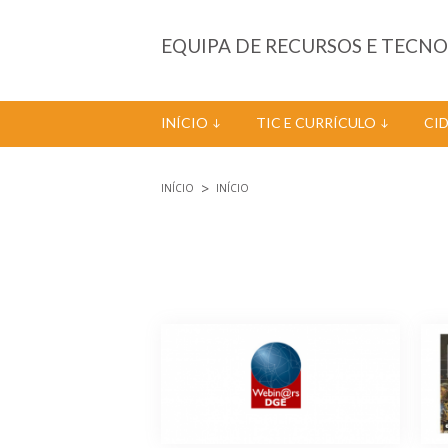
Passar para o conteúdo principal
EQUIPA DE RECURSOS E TECN
INÍCIO
TIC E CURRÍCULO
CI
INÍCIO
INÍCIO
Está aqui
Páginas