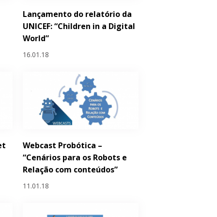
Lançamento do relatório da
UNICEF: “Children in a Digital
World”
16.01.18
et
Webcast Probótica –
“Cenários para os Robots e
Relação com conteúdos”
11.01.18