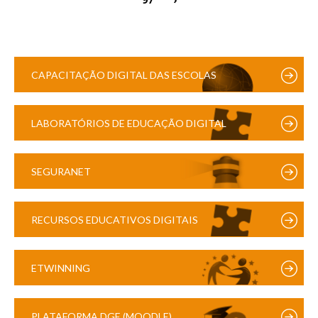
CAPACITAÇÃO DIGITAL DAS ESCOLAS
LABORATÓRIOS DE EDUCAÇÃO DIGITAL
SEGURANET
RECURSOS EDUCATIVOS DIGITAIS
ETWINNING
PLATAFORMA DGE (MOODLE)