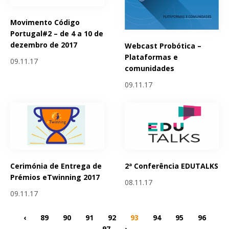
Movimento Código
Portugal#2 – de 4 a 10 de
dezembro de 2017
Webcast Probótica –
Plataformas e
09.11.17
comunidades
09.11.17
Cerimónia de Entrega de
2ª Conferência EDUTALKS
Prémios eTwinning 2017
08.11.17
09.11.17
‹
89
90
91
92
93
94
95
96
97
›