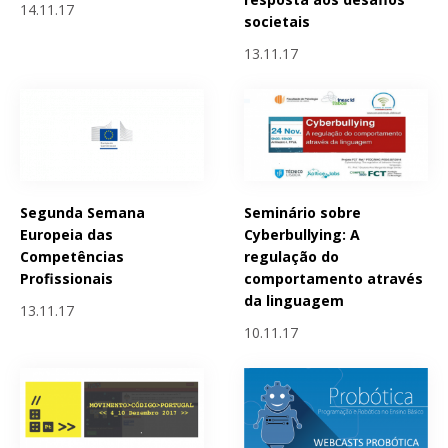
14.11.17
societais
13.11.17
Segunda Semana
Seminário sobre
Europeia das
Cyberbullying: A
Competências
regulação do
Profissionais
comportamento através
da linguagem
13.11.17
10.11.17