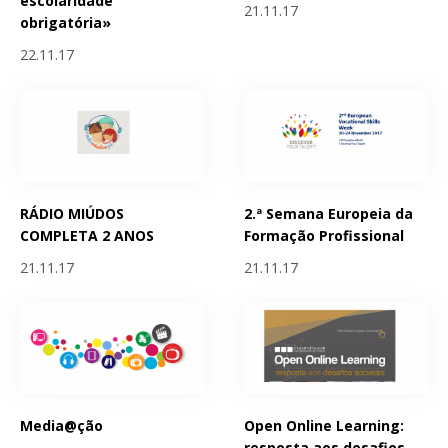
escolaridade
21.11.17
obrigatória»
22.11.17
RÁDIO MIÚDOS
2.ª Semana Europeia da
COMPLETA 2 ANOS
Formação Profissional
21.11.17
21.11.17
Media@ção
Open Online Learning:
resposta aos desafios