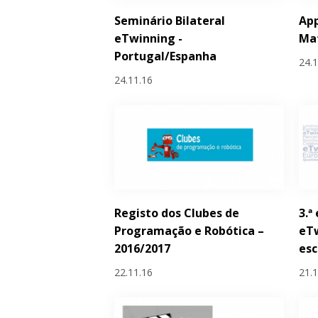
Seminário Bilateral
Ap
eTwinning -
Ma
Portugal/Espanha
24.
24.11.16
Registo dos Clubes de
3.ª
Programação e Robótica –
eT
2016/2017
esc
22.11.16
21.