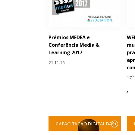
Prémios MEDEA e
WE
Conferência Media &
mul
Learning 2017
prá
ap
21.11.16
co
17.
‹
CAPACITAÇÃO DIGITAL DAS