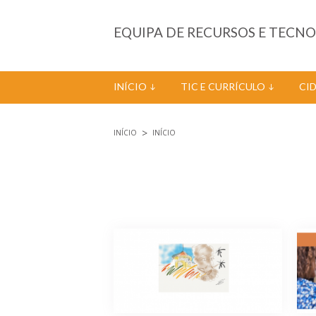
Passar para o conteúdo principal
EQUIPA DE RECURSOS E TECN
INÍCIO
TIC E CURRÍCULO
CI
INÍCIO
INÍCIO
Está aqui
Páginas