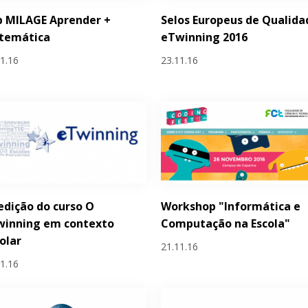
p MILAGE Aprender +
Selos Europeus de Qualida
temática
eTwinning 2016
11.16
23.11.16
 edição do curso O
Workshop "Informática e
winning em contexto
Computação na Escola"
olar
21.11.16
11.16