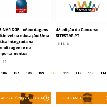
BINAR DGE - «Abordagens
4.ª edição do Concurso
tinível na educação: Uma
SITESTAR.PT
tica integrada na
16.11.16
rendizagem e no
mportamento»
11.16
106
107
108
109
110
111
112
113
114
LABORATÓRIOS DE EDUCAÇÃO
SEGURANET