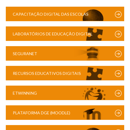
CAPACITAÇÃO DIGITAL DAS ESCOLAS
LABORATÓRIOS DE EDUCAÇÃO DIGITAL
SEGURANET
RECURSOS EDUCATIVOS DIGITAIS
ETWINNING
PLATAFORMA DGE (MOODLE)