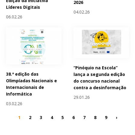
Edição da Iniciativa
2026
Líderes Digitais
04.02.26
06.02.26
“Pinóquio na Escola”
38.ª edição das
lança a segunda edição
Olimpíadas Nacionais e
do concurso nacional
Internacionais de
contra a desinformação
Informática
29.01.26
03.02.26
1
2
3
4
5
6
7
8
9
›