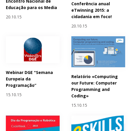
Encontro Nacional de
Conferência anual
Educação para os Media
eTwinning 2015: a
cidadania em foco!
20.10.15
20.10.15
Webinar DGE "Semana
Relatório «Computing
Europeia da
our Future: Computer
Programação”
Programming and
15.10.15
Coding»
15.10.15