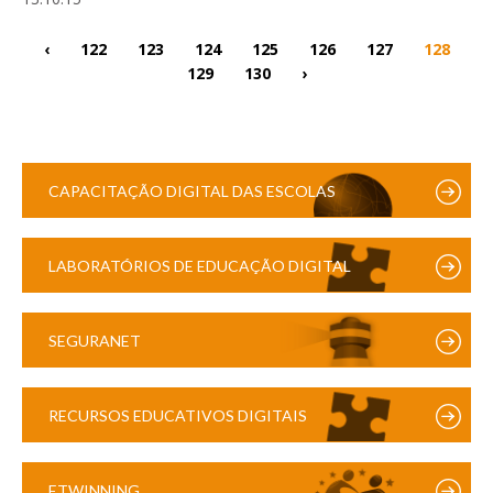
‹
122
123
124
125
126
127
128
129
130
›
CAPACITAÇÃO DIGITAL DAS ESCOLAS
LABORATÓRIOS DE EDUCAÇÃO DIGITAL
SEGURANET
RECURSOS EDUCATIVOS DIGITAIS
ETWINNING