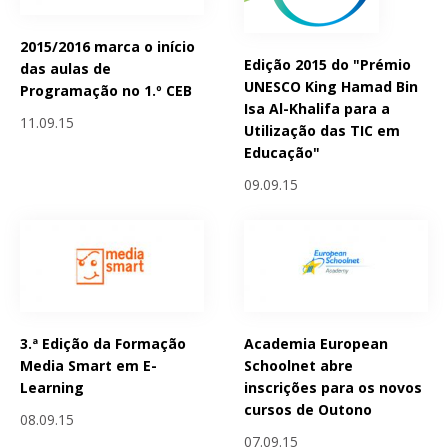
2015/2016 marca o início
Edição 2015 do "Prémio
das aulas de
UNESCO King Hamad Bin
Programação no 1.º CEB
Isa Al-Khalifa para a
11.09.15
Utilização das TIC em
Educação"
09.09.15
3.ª Edição da Formação
Academia European
Media Smart em E-
Schoolnet abre
Learning
inscrições para os novos
cursos de Outono
08.09.15
07.09.15