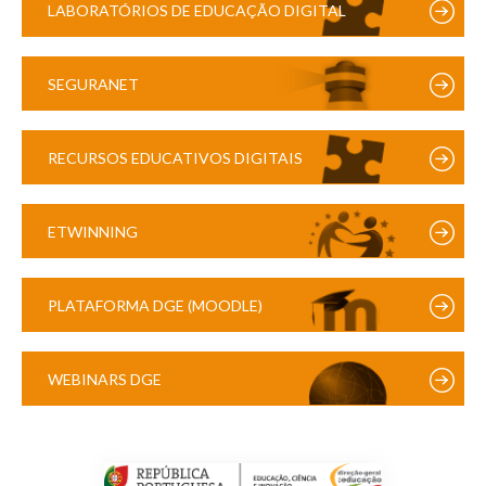
LABORATÓRIOS DE EDUCAÇÃO DIGITAL
SEGURANET
RECURSOS EDUCATIVOS DIGITAIS
ETWINNING
PLATAFORMA DGE (MOODLE)
WEBINARS DGE