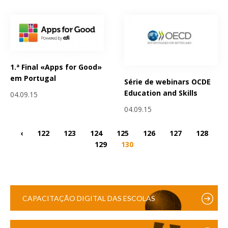
1.ª Final «Apps for Good»
em Portugal
Série de webinars OCDE
Education and Skills
04.09.15
04.09.15
‹
122
123
124
125
126
127
128
129
130
CAPACITAÇÃO DIGITAL DAS ESCOLAS