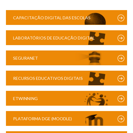
CAPACITAÇÃO DIGITAL DAS ESCOLAS
LABORATÓRIOS DE EDUCAÇÃO DIGITAL
SEGURANET
RECURSOS EDUCATIVOS DIGITAIS
ETWINNING
PLATAFORMA DGE (MOODLE)