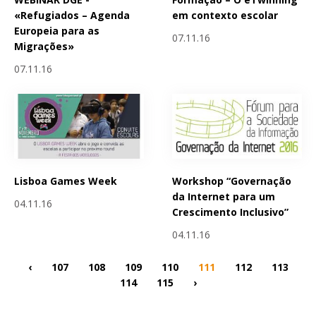
«Refugiados – Agenda
em contexto escolar
Europeia para as
07.11.16
Migrações»
07.11.16
Lisboa Games Week
Workshop “Governação
da Internet para um
04.11.16
Crescimento Inclusivo”
04.11.16
‹
107
108
109
110
111
112
113
114
115
›