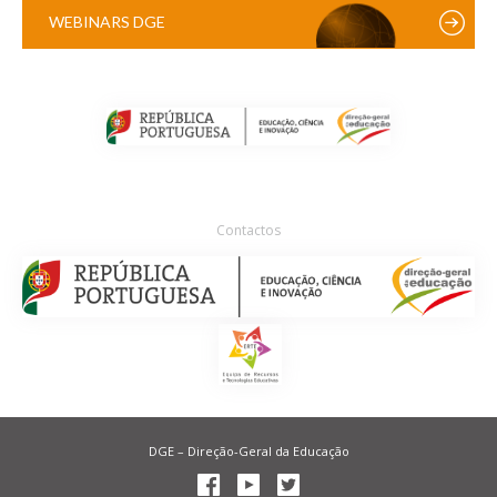
WEBINARS DGE
Contactos
DGE – Direção-Geral da Educação