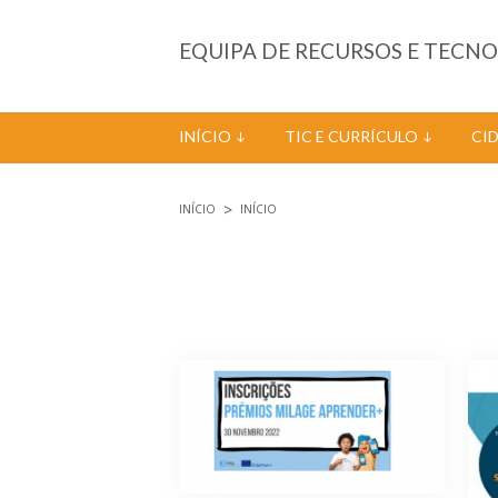
Passar para o conteúdo principal
EQUIPA DE RECURSOS E TECN
INÍCIO
TIC E CURRÍCULO
CI
INÍCIO
INÍCIO
Está aqui
Páginas