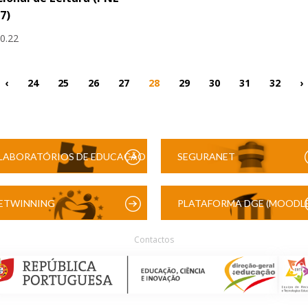
7)
10.22
‹
24
25
26
27
28
29
30
31
32
›
LABORATÓRIOS DE EDUCAÇÃO
SEGURANET
DIGITAL
ETWINNING
PLATAFORMA DGE (MOODLE
Contactos