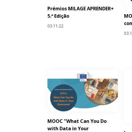
Prémios MILAGE APRENDER+
MOO
5.ª Edição
co
03.11.22
03.
MOOC "What Can You Do
with Data in Your