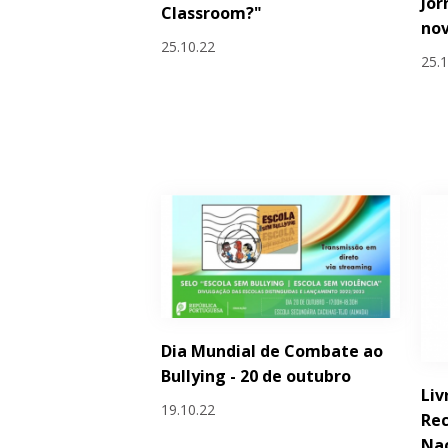
Jor
Classroom?"
no
25.10.22
25.
Dia Mundial de Combate ao
Bullying - 20 de outubro
Liv
19.10.22
Re
Nac