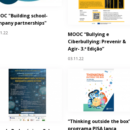
C "Building school-
mpany partnerships"
11.22
MOOC “Bullying e
Ciberbullying: Prevenir &
Agir- 3.ª Edição”
03.11.22
“Thinking outside the box”
programa PISA lança