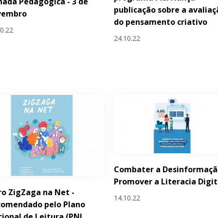
nada Pedagógica - 3 de
publicação sobre a avaliaç
vembro
do pensamento criativo
10.22
24.10.22
Combater a Desinformaçã
Promover a Literacia Digit
ro ZigZaga na Net -
14.10.22
comendado pelo Plano
ional de Leitura (PNL