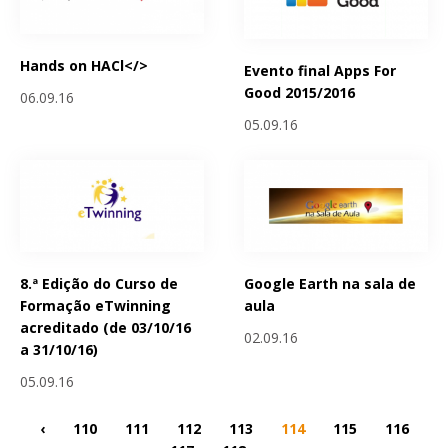
Hands on HACl</>
Evento final Apps For
Good 2015/2016
06.09.16
05.09.16
8.ª Edição do Curso de
Google Earth na sala de
Formação eTwinning
aula
acreditado (de 03/10/16
02.09.16
a 31/10/16)
05.09.16
‹
110
111
112
113
114
115
116