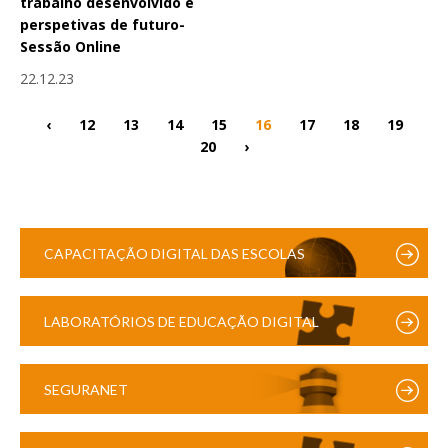
trabalho desenvolvido e
perspetivas de futuro-
Sessão Online
22.12.23
‹
12
13
14
15
16
17
18
19
20
›
CAPACITAÇÃO DIGITAL DAS ESCOLAS
LABORATÓRIOS DE EDUCAÇÃO DIGITAL
SEGURANET