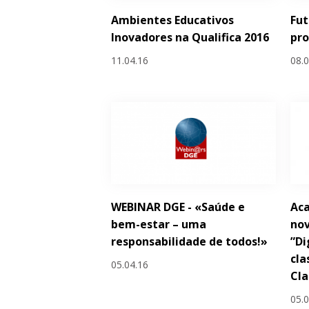
Ambientes Educativos
Fut
Inovadores na Qualifica 2016
pr
11.04.16
08.
WEBINAR DGE - «Saúde e
Ac
bem-estar – uma
nov
responsabilidade de todos!»
”Di
cla
05.04.16
Cl
05.