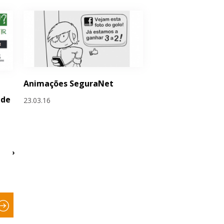
Animações SeguraNet
 de
23.03.16
›