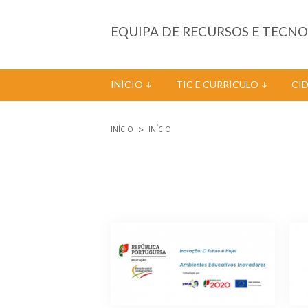
Passar para o conteúdo principal
EQUIPA DE RECURSOS E TECN
INÍCIO
TIC E CURRÍCULO
CI
INÍCIO
INÍCIO
Está aqui
Páginas