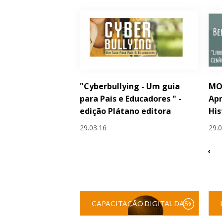
"Cyberbullying - Um guia
MO
para Pais e Educadores " -
Apr
edição Plátano editora
His
29.03.16
29.
‹
CAPACITAÇÃO DIGITAL DAS