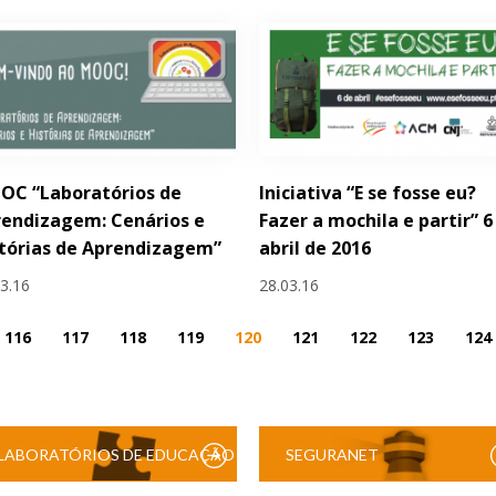
OC “Laboratórios de
Iniciativa “E se fosse eu?
endizagem: Cenários e
Fazer a mochila e partir” 6
tórias de Aprendizagem”
abril de 2016
03.16
28.03.16
116
117
118
119
120
121
122
123
124
LABORATÓRIOS DE EDUCAÇÃO
SEGURANET