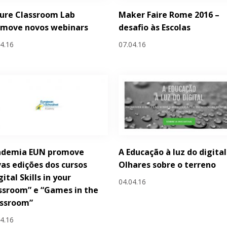
ure Classroom Lab
Maker Faire Rome 2016 –
omove novos webinars
desafio às Escolas
04.16
07.04.16
ademia EUN promove
A Educação à luz do digital
as edições dos cursos
Olhares sobre o terreno
gital Skills in your
04.04.16
ssroom” e “Games in the
assroom”
04.16